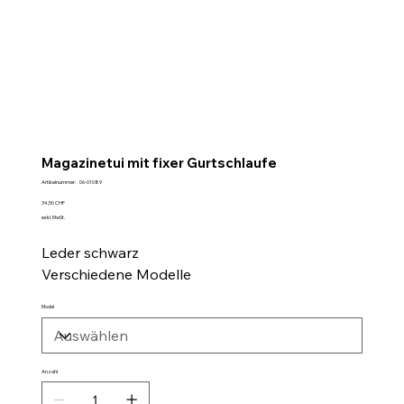
Magazinetui mit fixer Gurtschlaufe
Artikelnummer:
Artikelnummer:
06-01089
06-
01089
Preis
34,50 CHF
exkl. MwSt.
Leder schwarz
Verschiedene Modelle
Model
Anzahl