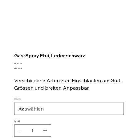
Gas-Spray Etui, Leder schwarz
Preis
46,00 CHF
exkl. MwSt.
Verschiedene Arten zum Einschlaufen am Gurt.
Grössen und breiten Anpassbar.
Variante
Anzahl