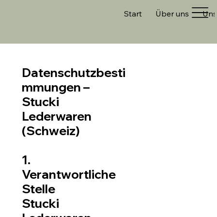
Start
Über uns
Uns
Datenschutzbesti
mmungen –
Stucki
Lederwaren
(Schweiz)
1.
Verantwortliche
Stelle
Stucki