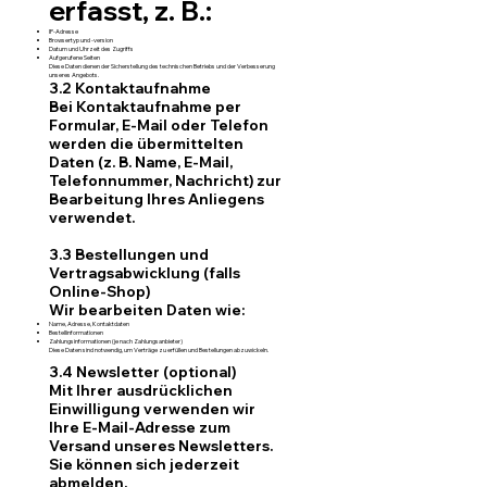
erfasst, z. B.:
IP-Adresse
Browsertyp und -version
Datum und Uhrzeit des Zugriffs
Aufgerufene Seiten
Diese Daten dienen der Sicherstellung des technischen Betriebs und der Verbesserung
unseres Angebots.
3.2 Kontaktaufnahme
Bei Kontaktaufnahme per
Formular, E-Mail oder Telefon
werden die übermittelten
Daten (z. B. Name, E-Mail,
Telefonnummer, Nachricht) zur
Bearbeitung Ihres Anliegens
verwendet.
3.3 Bestellungen und
Vertragsabwicklung (falls
Online-Shop)
Wir bearbeiten Daten wie:
Name, Adresse, Kontaktdaten
Bestellinformationen
Zahlungsinformationen (je nach Zahlungsanbieter)
Diese Daten sind notwendig, um Verträge zu erfüllen und Bestellungen abzuwickeln.
3.4 Newsletter (optional)
Mit Ihrer ausdrücklichen
Einwilligung verwenden wir
Ihre E-Mail-Adresse zum
Versand unseres Newsletters.
Sie können sich jederzeit
abmelden.