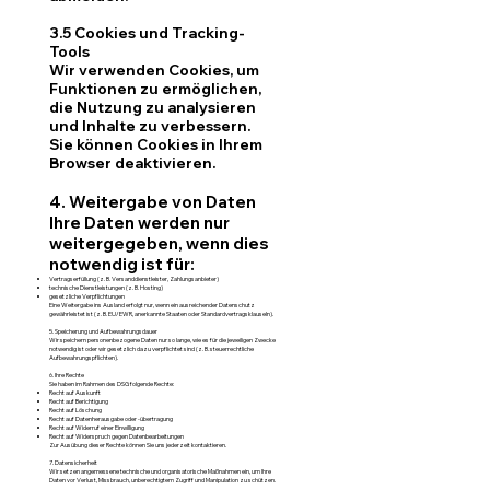
3.5 Cookies und Tracking-
Tools
Wir verwenden Cookies, um
Funktionen zu ermöglichen,
die Nutzung zu analysieren
und Inhalte zu verbessern.
Sie können Cookies in Ihrem
Browser deaktivieren.
4. Weitergabe von Daten
Ihre Daten werden nur
weitergegeben, wenn dies
notwendig ist für:
Vertragserfüllung (z. B. Versanddienstleister, Zahlungsanbieter)
technische Dienstleistungen (z. B. Hosting)
gesetzliche Verpflichtungen
Eine Weitergabe ins Ausland erfolgt nur, wenn ein ausreichender Datenschutz
gewährleistet ist (z. B. EU/EWR, anerkannte Staaten oder Standardvertragsklauseln).
5. Speicherung und Aufbewahrungsdauer
Wir speichern personenbezogene Daten nur so lange, wie es für die jeweiligen Zwecke
notwendig ist oder wir gesetzlich dazu verpflichtet sind (z. B. steuerrechtliche
Aufbewahrungspflichten).
6. Ihre Rechte
Sie haben im Rahmen des DSG folgende Rechte:
Recht auf Auskunft
Recht auf Berichtigung
Recht auf Löschung
Recht auf Datenherausgabe oder -übertragung
Recht auf Widerruf einer Einwilligung
Recht auf Widerspruch gegen Datenbearbeitungen
Zur Ausübung dieser Rechte können Sie uns jederzeit kontaktieren.
7. Datensicherheit
Wir setzen angemessene technische und organisatorische Maßnahmen ein, um Ihre
Daten vor Verlust, Missbrauch, unberechtigtem Zugriff und Manipulation zu schützen.